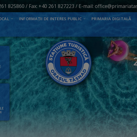
261 825860
/ Fax: +40 261 827223 / E-mail:
office@primariata
OCAL
INFORMAȚII DE INTERES PUBLIC
PRIMARIA DIGITALĂ
E
ALE
I