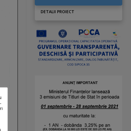
DETALII PROIECT
i
-
ri
i