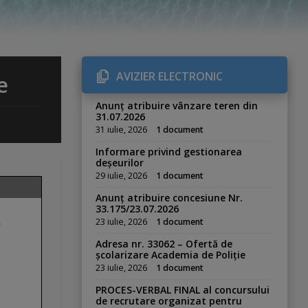
AVIZIER ELECTRONIC
e
Anunț atribuire vânzare teren din
31.07.2026
31 iulie, 2026
1 document
Informare privind gestionarea
deșeurilor
29 iulie, 2026
1 document
Anunț atribuire concesiune Nr.
33.175/23.07.2026
23 iulie, 2026
1 document
Adresa nr. 33062 – Ofertă de
școlarizare Academia de Poliție
23 iulie, 2026
1 document
PROCES-VERBAL FINAL al concursului
de recrutare organizat pentru