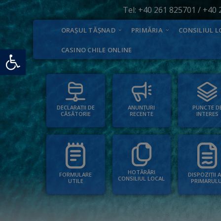
Tel:
+40 261 825701
/
+40 
ORAȘUL TĂȘNAD
PRIMĂRIA
CONSILIUL L
Deschide bara de unelte
CASINO CHILE ONLINE
PUNCTE D
ANUNȚURI
DECLARAȚII DE
INTERES
RECENTE
CĂSĂTORIE
HOTĂRÂRI
FORMULARE
DISPOZIȚII 
CONSILIUL LOCAL
UTILE
PRIMARULU