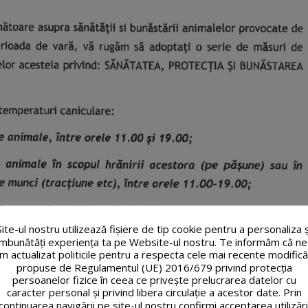
Site-ul nostru utilizează fişiere de tip cookie pentru a personaliza ș
îmbunătăți experiența ta pe Website-ul nostru. Te informăm că ne
m actualizat politicile pentru a respecta cele mai recente modifică
propuse de Regulamentul (UE) 2016/679 privind protecția
persoanelor fizice în ceea ce privește prelucrarea datelor cu
caracter personal și privind libera circulație a acestor date. Prin
continuarea navigării pe site-ul nostru confirmi acceptarea utilizări