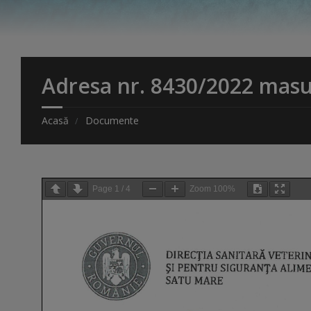
Adresa nr. 8430/2022 masur
Acasă
Documente
Page
1
/
4
Zoom
100%