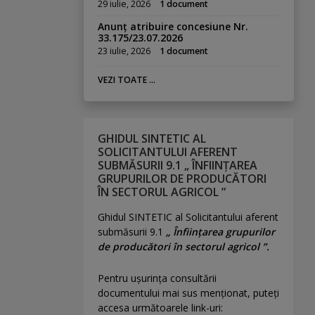
29 iulie, 2026
1 document
Anunț atribuire concesiune Nr.
33.175/23.07.2026
23 iulie, 2026
1 document
VEZI TOATE ...
GHIDUL SINTETIC AL
SOLICITANTULUI AFERENT
SUBMĂSURII 9.1 „ ÎNFIINȚAREA
GRUPURILOR DE PRODUCĂTORI
ÎN SECTORUL AGRICOL ”
Ghidul SINTETIC al Solicitantului aferent
submăsurii 9.1
„ Înființarea grupurilor
de producători în sectorul agricol ”.
Pentru uşurinţa consultării
documentului mai sus menţionat, puteţi
accesa următoarele link-uri: