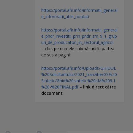
https://portal.afir.info/informatii_general
e_informatii_utile_noutati
https://portal.afir.info/informatii_general
e_pndr_investitii_prin_pndr_sm_9_1_grup
uri_de_producatori_in_sectorul_agricol
– click pe numele submăsurii în partea
de sus a paginii
https://portal.afir.info/Uploads/GHIDUL
%20Solicitantului/2021_tranzitie/GS%20
Sintetic/Ghid%20sintetic%20sM%209.1
%20-%20FINAL.pdf
–
link direct către
document