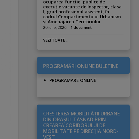
ocuparea funcției publice de
execuție vacante de Inspector, clasa
I, grad profesional asistent, în
cadrul Compartimentului Urbanism
și Amenajarea Teritoriului
20 iulie, 2026
1 document
VEZI TOATE ...
PROGRAMĂRI ONLINE BULETINE
PROGRAMARE ONLINE
CREŞTEREA MOBILITĂŢII URBANE
DIN ORAŞUL TĂŞNAD PRIN
CREAREA CORIDORULUI DE
MOBILITATE PE DIRECŢIA NORD-
VEST