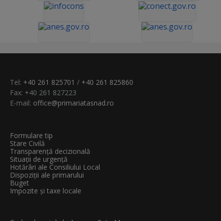
Tel:
+40 261 825701
/
+40 261 825860
Fax: +40 261 827223
E-mail:
office@primariatasnad.ro
Formulare tip
Stare Civilă
Transparenţă decizională
Situații de urgență
Hotărâri ale Consiliului Local
Dispoziții ale primarului
Buget
Impozite și taxe locale