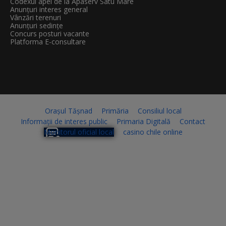
Codexul apei de la Apaserv Satu Mare
Anunțuri interes general
Vânzări terenuri
Anunțuri sedințe
Concurs posturi vacante
Platforma E-consultare
Orașul Tășnad
Primăria
Consiliul local
Informații de interes public
Primaria Digitală
Contact
Monitorul oficial local
casino chile online