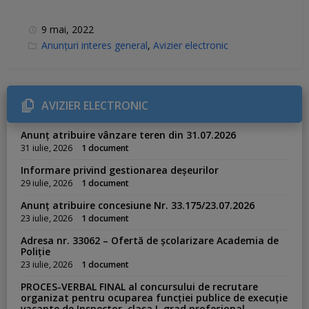
9 mai, 2022
C
Anunțuri interes general
,
Avizier electronic
a
t
e
g
o
r
AVIZIER ELECTRONIC
i
e
s
Anunț atribuire vânzare teren din 31.07.2026
:
31 iulie, 2026
1 document
Informare privind gestionarea deșeurilor
29 iulie, 2026
1 document
Anunț atribuire concesiune Nr. 33.175/23.07.2026
23 iulie, 2026
1 document
Adresa nr. 33062 – Ofertă de școlarizare Academia de
Poliție
23 iulie, 2026
1 document
PROCES-VERBAL FINAL al concursului de recrutare
organizat pentru ocuparea funcției publice de execuție
vacante de Inspector, clasa I, grad profesional