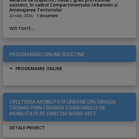
asistent, în cadrul Compartimentului Urbanism și
Amenajarea Teritoriului
20 iulie, 2026
1 document
VEZI TOATE ...
PROGRAMĂRI ONLINE BULETINE
PROGRAMARE ONLINE
CREŞTEREA MOBILITĂŢII URBANE DIN ORAŞUL
TĂŞNAD PRIN CREAREA CORIDORULUI DE
MOBILITATE PE DIRECŢIA NORD-VEST
DETALII PROIECT