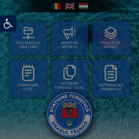
Deschide bara de unelte
PUNCTE DE
ANUNȚURI
DECLARAȚII DE
INTERES
RECENTE
CĂSĂTORIE
HOTĂRÂRI
FORMULARE
DISPOZIȚII ALE
CONSILIUL LOCAL
UTILE
PRIMARULUI