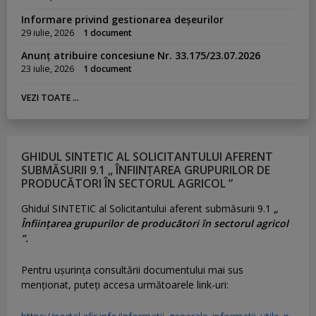
Informare privind gestionarea deșeurilor
29 iulie, 2026
1 document
Anunț atribuire concesiune Nr. 33.175/23.07.2026
23 iulie, 2026
1 document
VEZI TOATE ...
GHIDUL SINTETIC AL SOLICITANTULUI AFERENT
SUBMĂSURII 9.1 „ ÎNFIINȚAREA GRUPURILOR DE
PRODUCĂTORI ÎN SECTORUL AGRICOL ”
Ghidul SINTETIC al Solicitantului aferent submăsurii 9.1
„
Înființarea grupurilor de producători în sectorul agricol
”.
Pentru uşurinţa consultării documentului mai sus
menţionat, puteţi accesa următoarele link-uri: