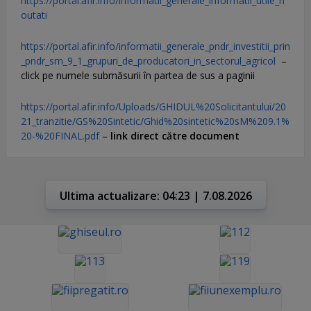
https://portal.afir.info/informatii_generale_informatii_utile_n
outati
https://portal.afir.info/informatii_generale_pndr_investitii_prin
_pndr_sm_9_1_grupuri_de_producatori_in_sectorul_agricol
–
click pe numele submăsurii în partea de sus a paginii
https://portal.afir.info/Uploads/GHIDUL%20Solicitantului/20
21_tranzitie/GS%20Sintetic/Ghid%20sintetic%20sM%209.1%
20-%20FINAL.pdf
–
link direct către document
Ultima actualizare: 04:23 | 7.08.2026