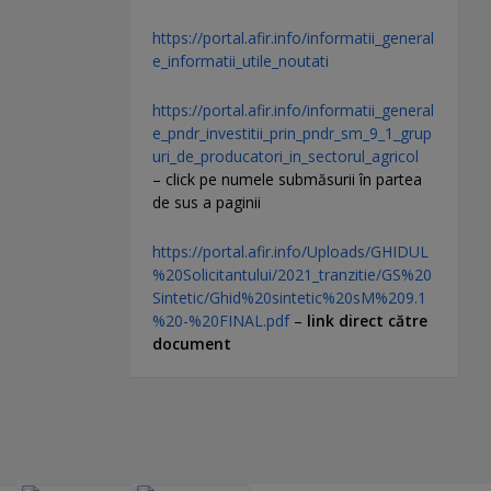
https://portal.afir.info/informatii_general
e_informatii_utile_noutati
https://portal.afir.info/informatii_general
e_pndr_investitii_prin_pndr_sm_9_1_grup
uri_de_producatori_in_sectorul_agricol
– click pe numele submăsurii în partea
de sus a paginii
https://portal.afir.info/Uploads/GHIDUL
%20Solicitantului/2021_tranzitie/GS%20
Sintetic/Ghid%20sintetic%20sM%209.1
%20-%20FINAL.pdf
–
link direct către
document