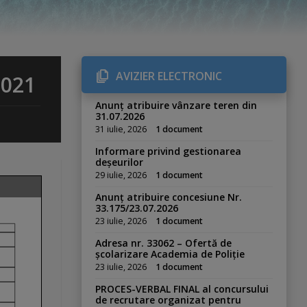
AVIZIER ELECTRONIC
2021
Anunț atribuire vânzare teren din
31.07.2026
31 iulie, 2026
1 document
Informare privind gestionarea
deșeurilor
29 iulie, 2026
1 document
Anunț atribuire concesiune Nr.
33.175/23.07.2026
23 iulie, 2026
1 document
Adresa nr. 33062 – Ofertă de
școlarizare Academia de Poliție
23 iulie, 2026
1 document
PROCES-VERBAL FINAL al concursului
de recrutare organizat pentru