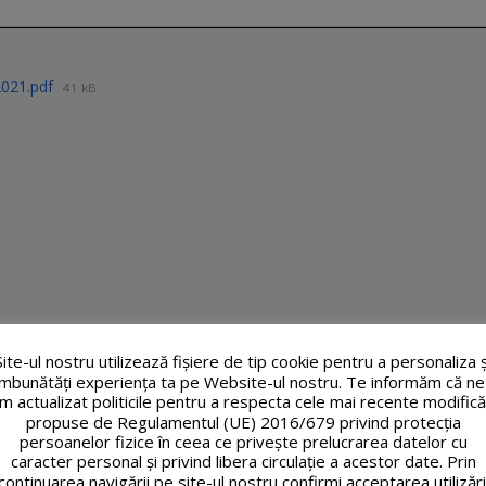
.2021.pdf
41 kB
Site-ul nostru utilizează fişiere de tip cookie pentru a personaliza ș
îmbunătăți experiența ta pe Website-ul nostru. Te informăm că ne
m actualizat politicile pentru a respecta cele mai recente modifică
propuse de Regulamentul (UE) 2016/679 privind protecția
persoanelor fizice în ceea ce privește prelucrarea datelor cu
caracter personal și privind libera circulație a acestor date. Prin
continuarea navigării pe site-ul nostru confirmi acceptarea utilizări