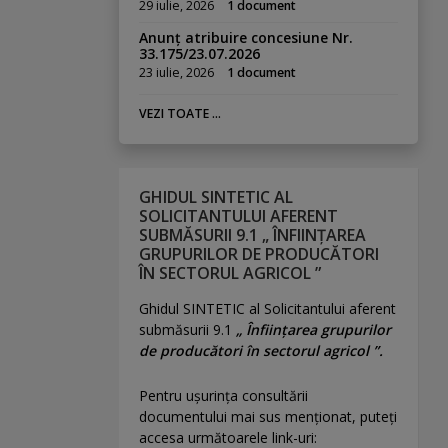
29 iulie, 2026
1 document
Anunț atribuire concesiune Nr.
33.175/23.07.2026
23 iulie, 2026
1 document
VEZI TOATE ...
GHIDUL SINTETIC AL
SOLICITANTULUI AFERENT
SUBMĂSURII 9.1 „ ÎNFIINȚAREA
GRUPURILOR DE PRODUCĂTORI
ÎN SECTORUL AGRICOL ”
Ghidul SINTETIC al Solicitantului aferent
submăsurii 9.1
„ Înființarea grupurilor
de producători în sectorul agricol ”.
Pentru uşurinţa consultării
documentului mai sus menţionat, puteţi
accesa următoarele link-uri: