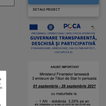
DETALII PROIECT
i
-
ri
i