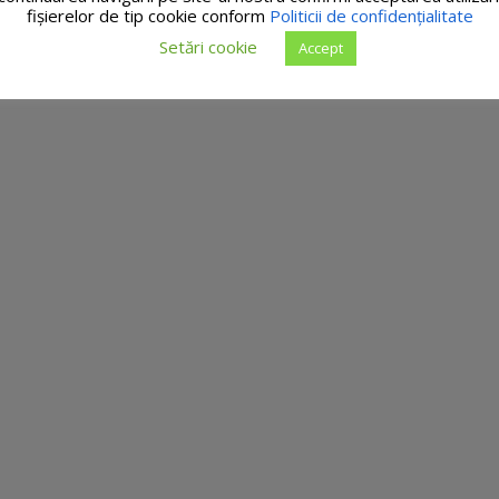
fişierelor de tip cookie conform
Politicii de confidențialitate
Setări cookie
Accept