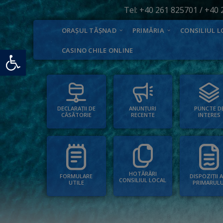
Tel:
+40 261 825701
/
+40 
ORAȘUL TĂȘNAD
PRIMĂRIA
CONSILIUL L
Deschide bara de unelte
CASINO CHILE ONLINE
PUNCTE D
ANUNȚURI
DECLARAȚII DE
INTERES
RECENTE
CĂSĂTORIE
HOTĂRÂRI
FORMULARE
DISPOZIȚII 
CONSILIUL LOCAL
UTILE
PRIMARULU