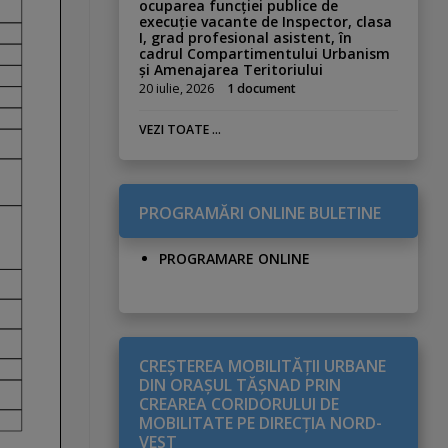
ocuparea funcției publice de
execuție vacante de Inspector, clasa
I, grad profesional asistent, în
cadrul Compartimentului Urbanism
și Amenajarea Teritoriului
20 iulie, 2026
1 document
VEZI TOATE ...
PROGRAMĂRI ONLINE BULETINE
PROGRAMARE ONLINE
CREŞTEREA MOBILITĂŢII URBANE
DIN ORAŞUL TĂŞNAD PRIN
CREAREA CORIDORULUI DE
MOBILITATE PE DIRECŢIA NORD-
VEST