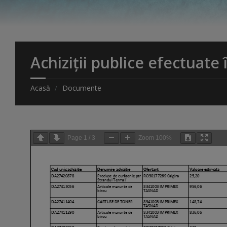
Achiziții publice efectuate
Acasă
Documente
Page
1
/
3
Zoom
100%