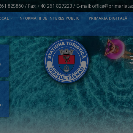
261 825860
/ Fax: +40 261 827223 / E-mail:
office@primariata
OCAL
INFORMAȚII DE INTERES PUBLIC
PRIMARIA DIGITALĂ
E
ALE
I