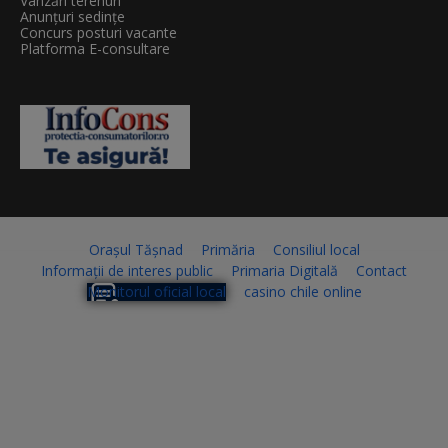
Vânzări terenuri
Anunțuri sedințe
Concurs posturi vacante
Platforma E-consultare
Orașul Tășnad
Primăria
Consiliul local
Informații de interes public
Primaria Digitală
Contact
Monitorul oficial local
casino chile online