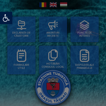
Deschide bara de unelte
PUNCTE DE
ANUNȚURI
DECLARAȚII DE
INTERES
RECENTE
CĂSĂTORIE
HOTĂRÂRI
FORMULARE
DISPOZIȚII ALE
CONSILIUL LOCAL
UTILE
PRIMARULUI