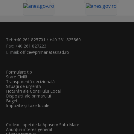
Tel:
+40 261 825701
/
+40 261 825860
Fax: +40 261 827223
E-mail:
office@primariatasnad.ro
Formulare tip
Stare Civilă
Transparenţă decizională
Situații de urgență
Hotărâri ale Consiliului Local
Dispoziții ale primarului
Buget
Impozite și taxe locale
Codexul apei de la Apaserv Satu Mare
Anunțuri interes general