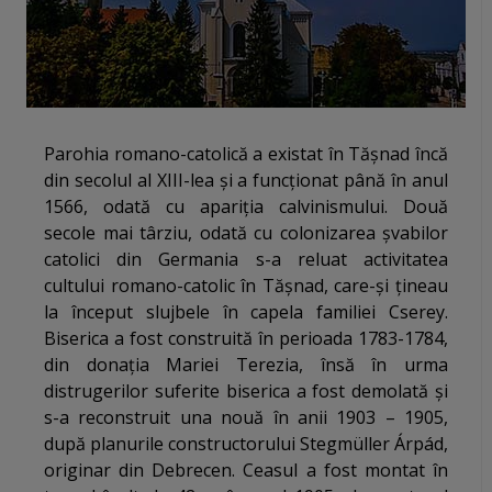
Parohia romano-catolică a existat în Tășnad încă
din secolul al XIII-lea și a funcționat până în anul
1566, odată cu apariția calvinismului. Două
secole mai târziu, odată cu colonizarea şvabilor
catolici din Germania s-a reluat activitatea
cultului romano-catolic în Tășnad, care-și țineau
la început slujbele în capela familiei Cserey.
Biserica a fost construită în perioada 1783-1784,
din donaţia Mariei Terezia, însă în urma
distrugerilor suferite biserica a fost demolată și
s-a reconstruit una nouă în anii 1903 – 1905,
după planurile constructorului Stegmüller Árpád,
originar din Debrecen. Ceasul a fost montat în