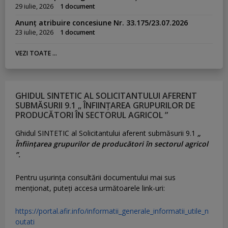
29 iulie, 2026
1 document
Anunț atribuire concesiune Nr. 33.175/23.07.2026
23 iulie, 2026
1 document
VEZI TOATE ...
GHIDUL SINTETIC AL SOLICITANTULUI AFERENT
SUBMĂSURII 9.1 „ ÎNFIINȚAREA GRUPURILOR DE
PRODUCĂTORI ÎN SECTORUL AGRICOL ”
Ghidul SINTETIC al Solicitantului aferent submăsurii 9.1
„
Înființarea grupurilor de producători în sectorul agricol
”.
Pentru uşurinţa consultării documentului mai sus
menţionat, puteţi accesa următoarele link-uri:
https://portal.afir.info/informatii_generale_informatii_utile_n
outati