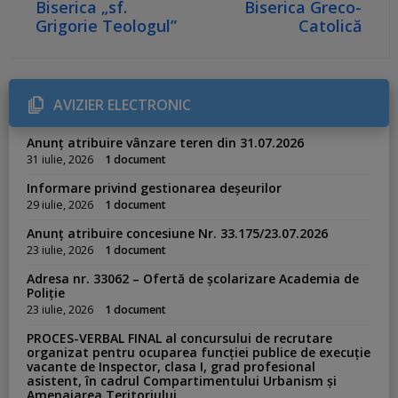
Biserica „sf.
Biserica Greco-
Grigorie Teologul”
Catolică
AVIZIER ELECTRONIC
Anunț atribuire vânzare teren din 31.07.2026
31 iulie, 2026
1 document
Informare privind gestionarea deșeurilor
29 iulie, 2026
1 document
Anunț atribuire concesiune Nr. 33.175/23.07.2026
23 iulie, 2026
1 document
Adresa nr. 33062 – Ofertă de școlarizare Academia de
Poliție
23 iulie, 2026
1 document
PROCES-VERBAL FINAL al concursului de recrutare
organizat pentru ocuparea funcției publice de execuție
vacante de Inspector, clasa I, grad profesional
asistent, în cadrul Compartimentului Urbanism și
Amenajarea Teritoriului