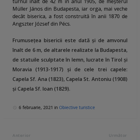
turnul înalt de 42 m în anul 1905, de meșterul
Müller János din Budapesta, iar orga, mai veche
decât biserica, a fost construită în anii 1870 de
Angszter József din Pécs.
Frumusețea bisericii este dată și de amvonul
înalt de 6 m, de altarele realizate la Budapesta,
de statuile sculptate în lemn, lucrate în Tirol și
Moravia (1913-1917) și de cele trei capele:
Capela Sf. Ana (1823), Capela St. Antoniu (1908)
și Capela Sf. Ioan (1829).
6 februarie, 2021
in
Obiective turistice
Anterior
Următor