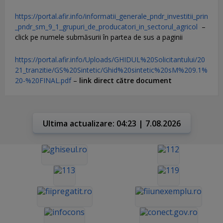
https://portal.afir.info/informatii_generale_pndr_investitii_prin
_pndr_sm_9_1_grupuri_de_producatori_in_sectorul_agricol
–
click pe numele submăsurii în partea de sus a paginii
https://portal.afir.info/Uploads/GHIDUL%20Solicitantului/20
21_tranzitie/GS%20Sintetic/Ghid%20sintetic%20sM%209.1%
20-%20FINAL.pdf
–
link direct către document
Ultima actualizare: 04:23 | 7.08.2026