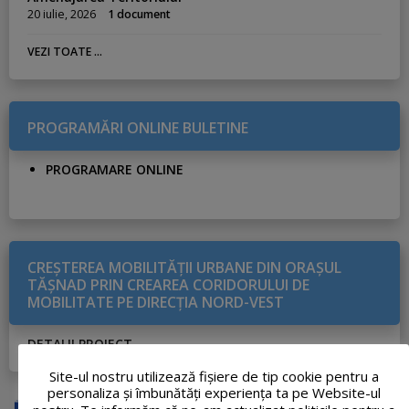
20 iulie, 2026
1 document
VEZI TOATE ...
PROGRAMĂRI ONLINE BULETINE
PROGRAMARE ONLINE
CREŞTEREA MOBILITĂŢII URBANE DIN ORAŞUL
TĂŞNAD PRIN CREAREA CORIDORULUI DE
MOBILITATE PE DIRECŢIA NORD-VEST
DETALII PROIECT
Site-ul nostru utilizează fişiere de tip cookie pentru a
personaliza și îmbunătăți experiența ta pe Website-ul