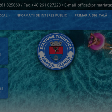
261 825860
/ Fax: +40 261 827223 / E-mail:
office@primariata
OCAL
INFORMAȚII DE INTERES PUBLIC
PRIMARIA DIGITALĂ
E
ALE
I