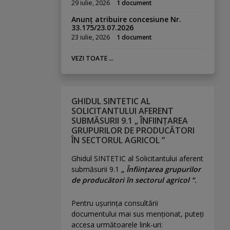
29 iulie, 2026
1 document
Anunț atribuire concesiune Nr.
33.175/23.07.2026
23 iulie, 2026
1 document
VEZI TOATE ...
GHIDUL SINTETIC AL
SOLICITANTULUI AFERENT
SUBMĂSURII 9.1 „ ÎNFIINȚAREA
GRUPURILOR DE PRODUCĂTORI
ÎN SECTORUL AGRICOL ”
Ghidul SINTETIC al Solicitantului aferent
submăsurii 9.1
„ Înființarea grupurilor
de producători în sectorul agricol ”.
Pentru uşurinţa consultării
documentului mai sus menţionat, puteţi
accesa următoarele link-uri: