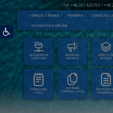
Tel:
+40 261 825701
/
+40 
ORAȘUL TĂȘNAD
PRIMĂRIA
CONSILIUL L
Deschide bara de unelte
CASINO CHILE ONLINE
PUNCTE D
ANUNȚURI
DECLARAȚII DE
INTERES
RECENTE
CĂSĂTORIE
HOTĂRÂRI
FORMULARE
DISPOZIȚII 
CONSILIUL LOCAL
UTILE
PRIMARULU