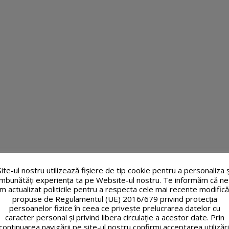
Site-ul nostru utilizează fişiere de tip cookie pentru a personaliza ș
îmbunătăți experiența ta pe Website-ul nostru. Te informăm că ne
m actualizat politicile pentru a respecta cele mai recente modifică
propuse de Regulamentul (UE) 2016/679 privind protecția
persoanelor fizice în ceea ce privește prelucrarea datelor cu
caracter personal și privind libera circulație a acestor date. Prin
continuarea navigării pe site-ul nostru confirmi acceptarea utilizări