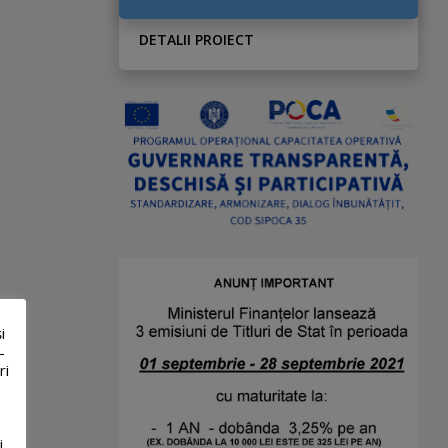
DETALII PROIECT
i
-
ri
i