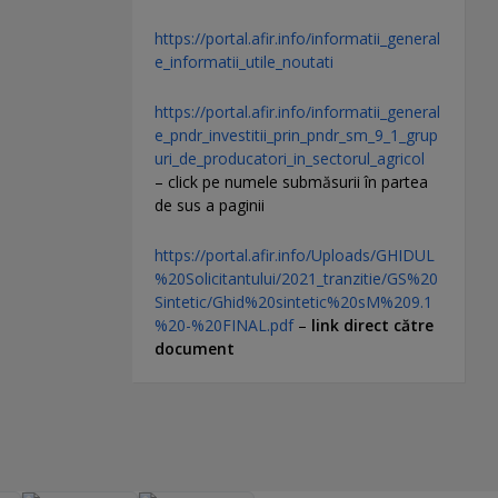
https://portal.afir.info/informatii_general
e_informatii_utile_noutati
https://portal.afir.info/informatii_general
e_pndr_investitii_prin_pndr_sm_9_1_grup
uri_de_producatori_in_sectorul_agricol
– click pe numele submăsurii în partea
de sus a paginii
https://portal.afir.info/Uploads/GHIDUL
%20Solicitantului/2021_tranzitie/GS%20
Sintetic/Ghid%20sintetic%20sM%209.1
%20-%20FINAL.pdf
–
link direct către
document