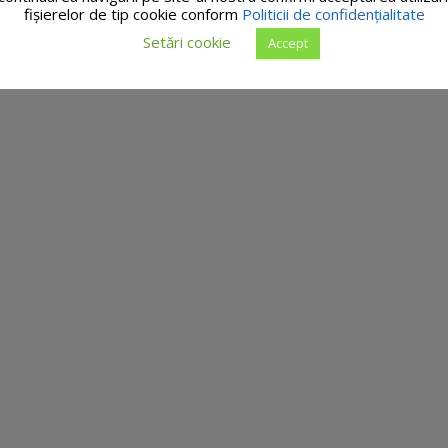
fişierelor de tip cookie conform
Politicii de confidențialitate
Setări cookie
Accept