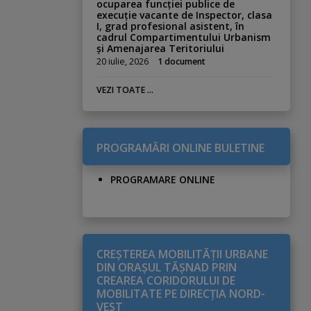
ocuparea funcției publice de
execuție vacante de Inspector, clasa
I, grad profesional asistent, în
cadrul Compartimentului Urbanism
și Amenajarea Teritoriului
20 iulie, 2026
1 document
VEZI TOATE ...
PROGRAMĂRI ONLINE BULETINE
PROGRAMARE ONLINE
CREŞTEREA MOBILITĂŢII URBANE
DIN ORAŞUL TĂŞNAD PRIN
CREAREA CORIDORULUI DE
MOBILITATE PE DIRECŢIA NORD-
VEST