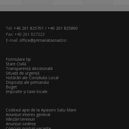
Tel:
+40 261 825701
/
+40 261 825860
Fax: +40 261 827223
E-mail:
office@primariatasnad.ro
Formulare tip
Stare Civilă
Transparenţă decizională
Situații de urgență
Hotărâri ale Consiliului Local
Dispoziții ale primarului
Buget
Impozite și taxe locale
Codexul apei de la Apaserv Satu Mare
Anunțuri interes general
Vânzări terenuri
Anunțuri sedințe
Concurs posturi vacante