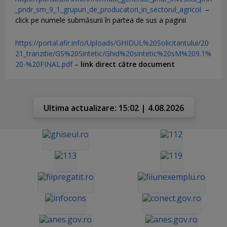
_pndr_sm_9_1_grupuri_de_producatori_in_sectorul_agricol
–
click pe numele submăsurii în partea de sus a paginii
https://portal.afir.info/Uploads/GHIDUL%20Solicitantului/20
21_tranzitie/GS%20Sintetic/Ghid%20sintetic%20sM%209.1%
20-%20FINAL.pdf
–
link direct către document
Ultima actualizare: 15:02 | 4.08.2026