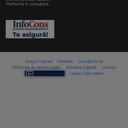
Platforma E-consultare
Orașul Tășnad
Primăria
Consiliul local
Informații de interes public
Primaria Digitală
Contact
Monitorul oficial local
casino chile online