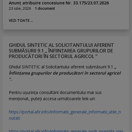
Anunț atribuire concesiune Nr. 33.175/23.07.2026
23 iulie, 2026
1 document
VEZI TOATE ...
GHIDUL SINTETIC AL SOLICITANTULUI AFERENT
SUBMĂSURII 9.1 „ ÎNFIINȚAREA GRUPURILOR DE
PRODUCĂTORI ÎN SECTORUL AGRICOL ”
Ghidul SINTETIC al Solicitantului aferent submăsurii 9.1
„
Înființarea grupurilor de producători în sectorul agricol
”.
Pentru uşurinţa consultării documentului mai sus
menţionat, puteţi accesa următoarele link-uri:
https://portal.afir.info/informatii_generale_informatii_utile_n
outati
https://portal.afir.info/informatii_generale_pndr_investitii_prin