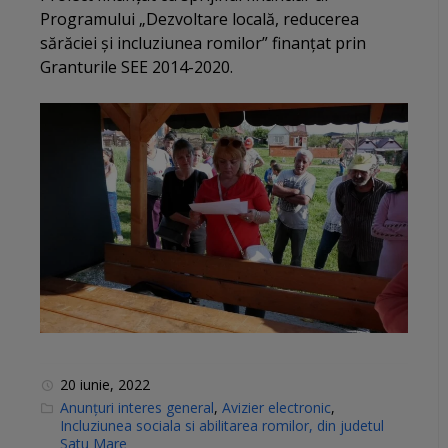
Programului „Dezvoltare locală, reducerea
sărăciei și incluziunea romilor” finanțat prin
Granturile SEE 2014-2020.
20 iunie, 2022
C
Anunțuri interes general
,
Avizier electronic
,
a
Incluziunea sociala si abilitarea romilor, din judetul
t
Satu Mare
e