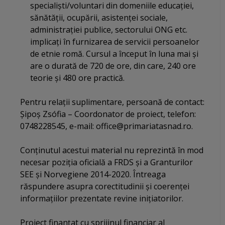
specialiști/voluntari din domeniile educației,
sănătății, ocupării, asistenței sociale,
administrației publice, sectorului ONG etc.
implicați în furnizarea de servicii persoanelor
de etnie romă. Cursul a început în luna mai și
are o durată de 720 de ore, din care, 240 ore
teorie și 480 ore practică.
Pentru relații suplimentare, persoană de contact:
Șipoș Zsófia – Coordonator de proiect, telefon:
0748228545, e-mail: office@primariatasnad.ro.
Conținutul acestui material nu reprezintă în mod
necesar poziția oficială a FRDS și a Granturilor
SEE și Norvegiene 2014-2020. Întreaga
răspundere asupra corectitudinii și coerenței
informațiilor prezentate revine inițiatorilor.
Proiect finanțat cu sprijinul financiar al