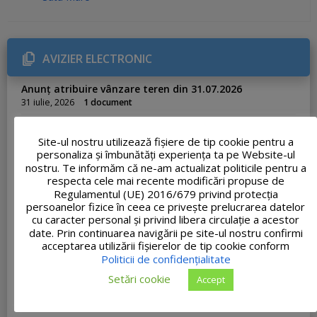
g
o
r
i
e
AVIZIER ELECTRONIC
s
:
Anunț atribuire vânzare teren din 31.07.2026
31 iulie, 2026
1 document
Informare privind gestionarea deșeurilor
29 iulie, 2026
1 document
Site-ul nostru utilizează fişiere de tip cookie pentru a
personaliza și îmbunătăți experiența ta pe Website-ul
Anunț atribuire concesiune Nr. 33.175/23.07.2026
nostru. Te informăm că ne-am actualizat politicile pentru a
23 iulie, 2026
1 document
respecta cele mai recente modificări propuse de
Regulamentul (UE) 2016/679 privind protecția
Adresa nr. 33062 – Ofertă de școlarizare Academia de
persoanelor fizice în ceea ce privește prelucrarea datelor
Poliție
cu caracter personal și privind libera circulație a acestor
23 iulie, 2026
1 document
date. Prin continuarea navigării pe site-ul nostru confirmi
PROCES-VERBAL FINAL al concursului de recrutare
acceptarea utilizării fişierelor de tip cookie conform
organizat pentru ocuparea funcției publice de execuție
Politicii de confidențialitate
vacante de Inspector, clasa I, grad profesional
Setări cookie
asistent, în cadrul Compartimentului Urbanism și
Accept
Amenajarea Teritoriului
20 iulie, 2026
1 document