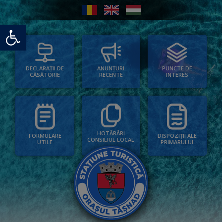
Deschide bara de unelte
PUNCTE DE
ANUNȚURI
DECLARAȚII DE
INTERES
RECENTE
CĂSĂTORIE
HOTĂRÂRI
FORMULARE
DISPOZIȚII ALE
CONSILIUL LOCAL
UTILE
PRIMARULUI