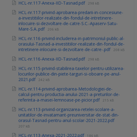
HCL-nr.117-Anexa-IID-Tasnad.pdf
298 kB
HCL-nr.117-privind-aprobarea-predarii-in-concesiune-
a-investitiilor-realizate-din-fondul-de-intretinere-
inlocuire-si-dezvoltare-de-catre-S.C.-Apaserv-Satu-
Mare-S.A..pdf
206 kB
HCL-nr.116-privind-includerea-in-patrimoniul-public-al-
orasului-Tasnad-a-investitiilor-realizate-din-fondul-de-
intretinere-inlocuire-si-dezvoltare-de-catre-.pdf
208 kB
HCL-nr.116-Anexa-IID-Tasnad.pdf
298 kB
HCL-nr.115-privind-stabilirea-taxelor-pentru-utilizarea-
locurilor-publice-din-piete-targuri-si-oboare-pe-anul-
2021.pdf
242 kB
HCL-nr.114-privind-aprobarea-Metodologiei-de-
calcul-pentru-productia-anului-2021-a-preturilor-de-
referinta-a-masei-lemnoase-pe-picior.pdf
215 kB
HCL-nr.113-privind-organizarea-retelei-scolare-a-
unitatilor-de-invatamant-preuniversitar-de-stat-din-
orasul-Tasnad-pentru-anul-scolar-2021-2022.pdf
207 kB
HCL-nr.113-Anexa-2021-2022.pdf
186 kB