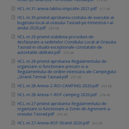
HCL-nr.31-anexa-tablou-impozite-2021.pdf
577 kB
HCL-nr.30-privind-aprobarea-contului-de-executie-al-
bugetului-local-al-orasului-Tasnad-pe-trimestrul-I-al-
anului-2020.pdf
204 kB
HCL-nr.29-privind-stabilirea-procedurii-de-
desfasurare-a-sedintelor-Consiliului-Local-al-Orasului-
Tasnad-in-situatii-exceptionale-constatate-de-
autoritatile-abilitate.pdf
229 kB
HCL-nr.28-privind-aprobarea-Regulamentului-de-
organizare-si-functionare-precum-si-a-
Regulamentului-de-ordine-interioara-ale-Campingului-
„Strand-Termal-Tasnad.pdf
207 kB
HCL-nr.28-Anexa-2-ROI-CAMPING-2020.pdf
203 kB
HCL-nr.28-Anexa-1-ROF-camping-2020.pdf
278 kB
HCL-nr.27-privind-aprobarea-Regulamentului-de-
organizare-si-functionare-a-Zonei-de-Agrement-a-
orasului-Tasnad.pdf
206 kB
HCL-nr.27-Anexa-ROF-Strand-2020.pdf
262 kB