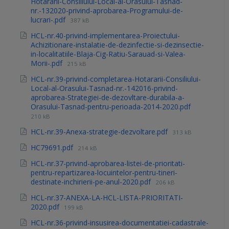
Hotararii-Consiliului-Local-al-Orasului-Tasnad-
nr.-132020-privind-aprobarea-Programului-de-
lucrari-.pdf
387 kB
HCL-nr.40-privind-implementarea-Proiectului-
Achizitionare-instalatie-de-dezinfectie-si-dezinsectie-
in-localitatiile-Blaja-Cig-Ratiu-Sarauad-si-Valea-
Morii-.pdf
215 kB
HCL-nr.39-privind-completarea-Hotararii-Consiliului-
Local-al-Orasului-Tasnad-nr.-142016-privind-
aprobarea-Strategiei-de-dezovltare-durabila-a-
Orasului-Tasnad-pentru-perioada-2014-2020.pdf
210 kB
HCL-nr.39-Anexa-strategie-dezvoltare.pdf
313 kB
HC79691.pdf
214 kB
HCL-nr.37-privind-aprobarea-listei-de-prioritati-
pentru-repartizarea-locuintelor-pentru-tineri-
destinate-inchirierii-pe-anul-2020.pdf
206 kB
HCL-nr.37-ANEXA-LA-HCL-LISTA-PRIORITATI-
2020.pdf
199 kB
HCL-nr.36-privind-insusirea-documentatiei-cadastrale-