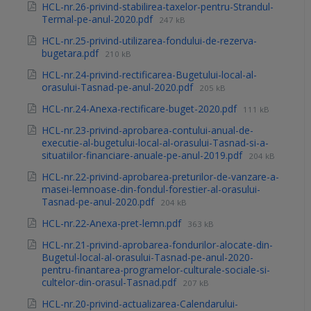
HCL-nr.26-privind-stabilirea-taxelor-pentru-Strandul-
Termal-pe-anul-2020.pdf
247 kB
HCL-nr.25-privind-utilizarea-fondului-de-rezerva-
bugetara.pdf
210 kB
HCL-nr.24-privind-rectificarea-Bugetului-local-al-
orasului-Tasnad-pe-anul-2020.pdf
205 kB
HCL-nr.24-Anexa-rectificare-buget-2020.pdf
111 kB
HCL-nr.23-privind-aprobarea-contului-anual-de-
executie-al-bugetului-local-al-orasului-Tasnad-si-a-
situatiilor-financiare-anuale-pe-anul-2019.pdf
204 kB
HCL-nr.22-privind-aprobarea-preturilor-de-vanzare-a-
masei-lemnoase-din-fondul-forestier-al-orasului-
Tasnad-pe-anul-2020.pdf
204 kB
HCL-nr.22-Anexa-pret-lemn.pdf
363 kB
HCL-nr.21-privind-aprobarea-fondurilor-alocate-din-
Bugetul-local-al-orasului-Tasnad-pe-anul-2020-
pentru-finantarea-programelor-culturale-sociale-si-
cultelor-din-orasul-Tasnad.pdf
207 kB
HCL-nr.20-privind-actualizarea-Calendarului-