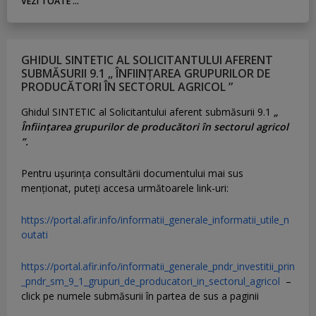
VEZI TOATE ...
GHIDUL SINTETIC AL SOLICITANTULUI AFERENT
SUBMĂSURII 9.1 „ ÎNFIINȚAREA GRUPURILOR DE
PRODUCĂTORI ÎN SECTORUL AGRICOL ”
Ghidul SINTETIC al Solicitantului aferent submăsurii 9.1
„
Înființarea grupurilor de producători în sectorul agricol
”.
Pentru uşurinţa consultării documentului mai sus
menţionat, puteţi accesa următoarele link-uri:
https://portal.afir.info/informatii_generale_informatii_utile_n
outati
https://portal.afir.info/informatii_generale_pndr_investitii_prin
_pndr_sm_9_1_grupuri_de_producatori_in_sectorul_agricol
–
click pe numele submăsurii în partea de sus a paginii