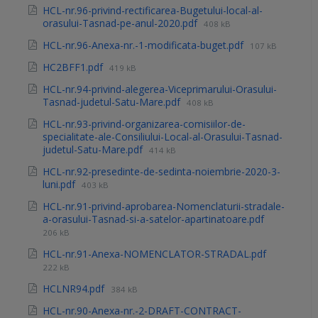
HCL-nr.96-privind-rectificarea-Bugetului-local-al-
orasului-Tasnad-pe-anul-2020.pdf
408 kB
HCL-nr.96-Anexa-nr.-1-modificata-buget.pdf
107 kB
HC2BFF1.pdf
419 kB
HCL-nr.94-privind-alegerea-Viceprimarului-Orasului-
Tasnad-judetul-Satu-Mare.pdf
408 kB
HCL-nr.93-privind-organizarea-comisiilor-de-
specialitate-ale-Consiliului-Local-al-Orasului-Tasnad-
judetul-Satu-Mare.pdf
414 kB
HCL-nr.92-presedinte-de-sedinta-noiembrie-2020-3-
luni.pdf
403 kB
HCL-nr.91-privind-aprobarea-Nomenclaturii-stradale-
a-orasului-Tasnad-si-a-satelor-apartinatoare.pdf
206 kB
HCL-nr.91-Anexa-NOMENCLATOR-STRADAL.pdf
222 kB
HCLNR94.pdf
384 kB
HCL-nr.90-Anexa-nr.-2-DRAFT-CONTRACT-