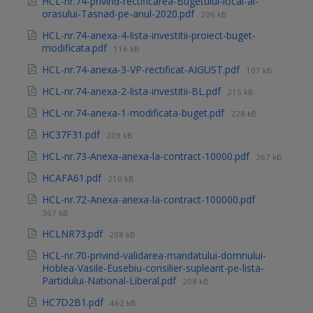
HCL-nr.74-privind-rectificarea-Bugetului-local-al-
orasului-Tasnad-pe-anul-2020.pdf
206 kB
HCL-nr.74-anexa-4-lista-investitii-proiect-buget-
modificata.pdf
116 kB
HCL-nr.74-anexa-3-VP-rectificat-AIGUST.pdf
107 kB
HCL-nr.74-anexa-2-lista-investitii-BL.pdf
215 kB
HCL-nr.74-anexa-1-modificata-buget.pdf
228 kB
HC37F31.pdf
209 kB
HCL-nr.73-Anexa-anexa-la-contract-10000.pdf
367 kB
HCAFA61.pdf
210 kB
HCL-nr.72-Anexa-anexa-la-contract-100000.pdf
367 kB
HCLNR73.pdf
208 kB
HCL-nr.70-privind-validarea-mandatului-domnului-
Hoblea-Vasile-Eusebiu-consilier-supleant-pe-lista-
Partidului-National-Liberal.pdf
208 kB
HC7D2B1.pdf
462 kB