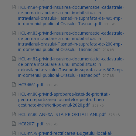
HCL-nr.84-privind-insusirea-documentatiei-cadastrale-
de-prima-intabulare-a-unui-imobil-situat-in-
intravilanul-orasului-Tasnad-in-suprafata-de-495-mp-
in-domeniul-public-al-Orasului-Tasnad-.pdf
216 kB
HCL-nr.83-privind-insusirea-documentatiei-cadastrale-
de-prima-intabulare-a-unui-imobil-situat-in-
intravilanul-orasului-Tasnad-in-suprafata-de-200-mp-
in-domeniul-public-al-Orasului-Tasnad.pdf
216 kB
HCL-nr.82-privind-insusirea-documentatiei-cadastrale-
de-prima-intabulare-a-unui-imobil-situat-in-
extravilanul-orasului-Tasnad-in-suprafata-de-607-mp-
in-domeniul-public-al-Orasului-Tasnad.pdf
217 kB
HC34661.pdf
210 kB
HCL-nr.80-privind-aprobarea-listei-de-prioritati-
pentru-repartizarea-locuintelor-pentru-tineri-
destinate-inchirierii-pe-anul-2020.pdf
208 kB
HCL-nr.80-ANEXA-ISTA-PRIORITATI-ANL.pdf
373 kB
HC82071.pdf
593 kB
HCL-nr.78-privind-rectificarea-Bugetului-local-al-