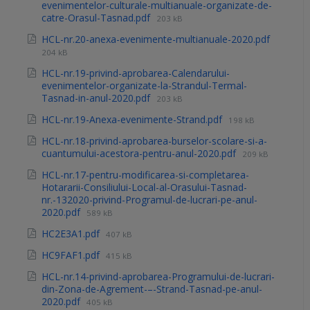
evenimentelor-culturale-multianuale-organizate-de-
catre-Orasul-Tasnad.pdf
203 kB
HCL-nr.20-anexa-evenimente-multianuale-2020.pdf
204 kB
HCL-nr.19-privind-aprobarea-Calendarului-
evenimentelor-organizate-la-Strandul-Termal-
Tasnad-in-anul-2020.pdf
203 kB
HCL-nr.19-Anexa-evenimente-Strand.pdf
198 kB
HCL-nr.18-privind-aprobarea-burselor-scolare-si-a-
cuantumului-acestora-pentru-anul-2020.pdf
209 kB
HCL-nr.17-pentru-modificarea-si-completarea-
Hotararii-Consiliului-Local-al-Orasului-Tasnad-
nr.-132020-privind-Programul-de-lucrari-pe-anul-
2020.pdf
589 kB
HC2E3A1.pdf
407 kB
HC9FAF1.pdf
415 kB
HCL-nr.14-privind-aprobarea-Programului-de-lucrari-
din-Zona-de-Agrement-–-Strand-Tasnad-pe-anul-
2020.pdf
405 kB