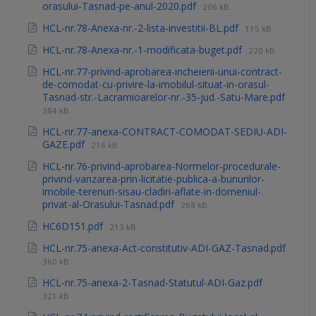
orasului-Tasnad-pe-anul-2020.pdf
206 kB
HCL-nr.78-Anexa-nr.-2-lista-investitii-BL.pdf
115 kB
HCL-nr.78-Anexa-nr.-1-modificata-buget.pdf
220 kB
HCL-nr.77-privind-aprobarea-incheierii-unui-contract-
de-comodat-cu-privire-la-imobilul-situat-in-orasul-
Tasnad-str.-Lacramioarelor-nr.-35-jud.-Satu-Mare.pdf
384 kB
HCL-nr.77-anexa-CONTRACT-COMODAT-SEDIU-ADI-
GAZE.pdf
216 kB
HCL-nr.76-privind-aprobarea-Normelor-procedurale-
privind-vanzarea-prin-licitatie-publica-a-bunurilor-
imobile-terenuri-sisau-cladiri-aflate-in-domeniul-
privat-al-Orasului-Tasnad.pdf
268 kB
HC6D151.pdf
213 kB
HCL-nr.75-anexa-Act-constitutiv-ADI-GAZ-Tasnad.pdf
360 kB
HCL-nr.75-anexa-2-Tasnad-Statutul-ADI-Gaz.pdf
321 kB