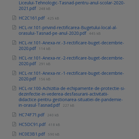
Liceului-Tehnologic-Tasnad-pentru-anul-scolar-2020-
2021.pdf
248 kB
HC2C161.pdf
425 kB
HCL-nr.101-privind-rectificarea-Bugetului-local-al-
orasului-Tasnad-pe-anul-2020.pdf
445 kB
HCL-nr.101-Anexa-nr.-3-rectificare-buget-decembrie-
2020.pdf
114 kB
HCL-nr.101-Anexa-nr.-2-rectificare-buget-decembrie-
2020.pdf
291 kB
HCL-nr.101-Anexa-nr.-1-rectificare-buget-decembrie-
2020.pdf
156 kB
HCL-nr.100-Achizitia-de-echipamente-de-protectie-si-
dezinfectie-in-vederea-desfasurarii-activitatii-
didactice-pentru-gestionarea-situatiei-de-pandemie-
in-orasul-Tasnad.pdf
227 kB
HC74F71.pdf
240 kB
HC5DC91.pdf
418 kB
HC0E3B1.pdf
590 kB