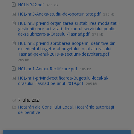
HCLNR42.pdf
411 kB
HCL-nr.3-Anexa-studiu-de-oportunitate.pdf
596 kB
HCL-nr.3-privind-organizarea-si-stabilirea-modalitatii-
gestiunii-unor-activitati-din-cadrul-serviciului-public-
de-salubrizare-a-Orasului-Tasnad.pdf
579 kB
HCL-nr.2-privind-aprobarea-acoperirii-definitive-din-
excedentul-bugetar-al-bugetului-local-al-orasului-
Tasnad-pe-anul-2019-a-sectiunii-dezvoltare.pdf
209 kB
HCL-nr.1-Anexa-Rectificare.pdf
105 kB
HCL-nr.1-privind-rectificarea-Bugetului-local-al-
orasului-Tasnad-pe-anul-2019.pdf
205 kB
7 iulie, 2021
C
Hotărâri ale Consiliului Local
,
Hotărârile autorității
a
deliberative
t
e
g
o
r