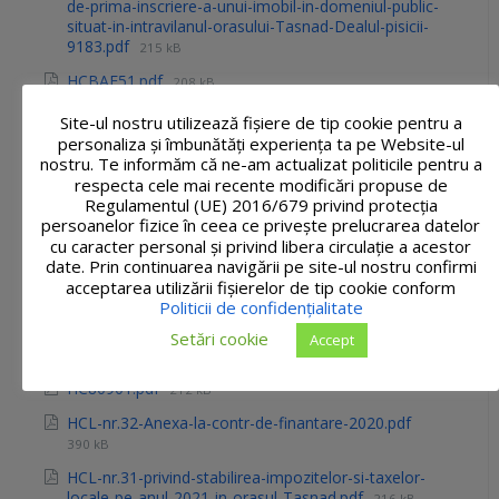
de-prima-inscriere-a-unui-imobil-in-domeniul-public-
situat-in-intravilanul-orasului-Tasnad-Dealul-pisicii-
9183.pdf
215 kB
HCBAF51.pdf
208 kB
HCAD4B1.pdf
212 kB
Site-ul nostru utilizează fişiere de tip cookie pentru a
personaliza și îmbunătăți experiența ta pe Website-ul
HCL-nr.33-privind-aprobarea-finantarii-Asociatiei-
nostru. Te informăm că ne-am actualizat politicile pentru a
Sportive-Unirea-08-Tasnad-cu-suma-de-20000-de-lei-
respecta cele mai recente modificări propuse de
din-bugetul-local-al-orasului-Tasnad-pe-anul-2020.pdf
Regulamentul (UE) 2016/679 privind protecția
211 kB
persoanelor fizice în ceea ce privește prelucrarea datelor
HCL-nr.33-Anexa-la-contractul-de-finantare-AS.pdf
cu caracter personal și privind libera circulație a acestor
date. Prin continuarea navigării pe site-ul nostru confirmi
386 kB
acceptarea utilizării fişierelor de tip cookie conform
HCL-nr.33-anexa-contract-finantare-AS-08-
Politicii de confidențialitate
noiembrie.pdf
414 kB
Setări cookie
Accept
HCL-nr.32-anexa-anexa-la-contract.pdf
386 kB
HC80901.pdf
212 kB
HCL-nr.32-Anexa-la-contr-de-finantare-2020.pdf
390 kB
HCL-nr.31-privind-stabilirea-impozitelor-si-taxelor-
locale-pe-anul-2021-in-orasul-Tasnad.pdf
216 kB