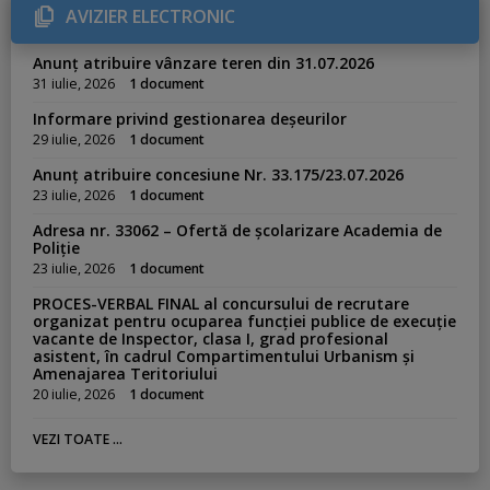
i
AVIZIER ELECTRONIC
e
s
:
Anunț atribuire vânzare teren din 31.07.2026
31 iulie, 2026
1 document
Informare privind gestionarea deșeurilor
29 iulie, 2026
1 document
Anunț atribuire concesiune Nr. 33.175/23.07.2026
23 iulie, 2026
1 document
Adresa nr. 33062 – Ofertă de școlarizare Academia de
Poliție
23 iulie, 2026
1 document
PROCES-VERBAL FINAL al concursului de recrutare
organizat pentru ocuparea funcției publice de execuție
vacante de Inspector, clasa I, grad profesional
asistent, în cadrul Compartimentului Urbanism și
Amenajarea Teritoriului
20 iulie, 2026
1 document
VEZI TOATE ...