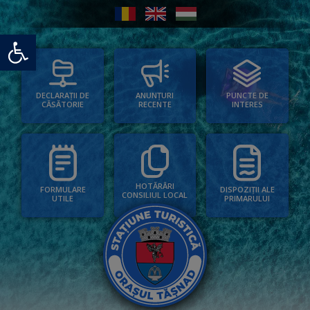
Deschide bara de unelte
PUNCTE DE
ANUNȚURI
DECLARAȚII DE
INTERES
RECENTE
CĂSĂTORIE
HOTĂRÂRI
FORMULARE
DISPOZIȚII ALE
CONSILIUL LOCAL
UTILE
PRIMARULUI