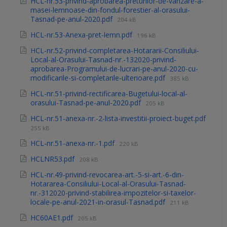
HCL-nr.53-privind-aprobarea-preturilor-de-vanzare-a-
masei-lemnoase-din-fondul-forestier-al-orasului-
Tasnad-pe-anul-2020.pdf
204 kB
HCL-nr.53-Anexa-pret-lemn.pdf
196 kB
HCL-nr.52-privind-completarea-Hotararii-Consiliului-
Local-al-Orasului-Tasnad-nr.-132020-privind-
aprobarea-Programului-de-lucrari-pe-anul-2020-cu-
modificarile-si-completarile-ulterioare.pdf
385 kB
HCL-nr.51-privind-rectificarea-Bugetului-local-al-
orasului-Tasnad-pe-anul-2020.pdf
205 kB
HCL-nr.51-anexa-nr.-2-lista-investitii-proiect-buget.pdf
255 kB
HCL-nr.51-anexa-nr.-1.pdf
220 kB
HCLNR53.pdf
208 kB
HCL-nr.49-privind-revocarea-art.-5-si-art.-6-din-
Hotararea-Consiliului-Local-al-Orasului-Tasnad-
nr.-312020-privind-stabilirea-impozitelor-si-taxelor-
locale-pe-anul-2021-in-orasul-Tasnad.pdf
211 kB
HC60AE1.pdf
205 kB