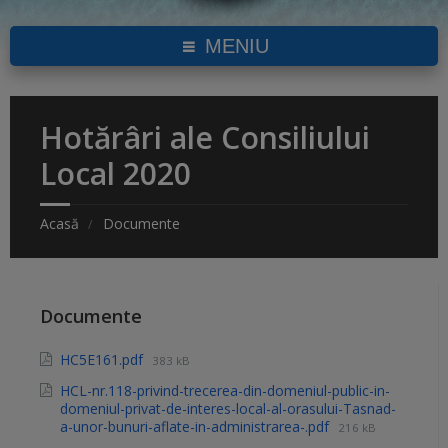
MENIU
Hotărâri ale Consiliului
Local 2020
Acasă
Documente
Documente
HC5E161.pdf
383 kB
HCL-nr.118-privind-trecerea-din-domeniul-public-in-
domeniul-privat-de-interes-local-al-orasului-Tasnad-
a-unor-bunuri-aflate-in-administrarea-.pdf
216 kB