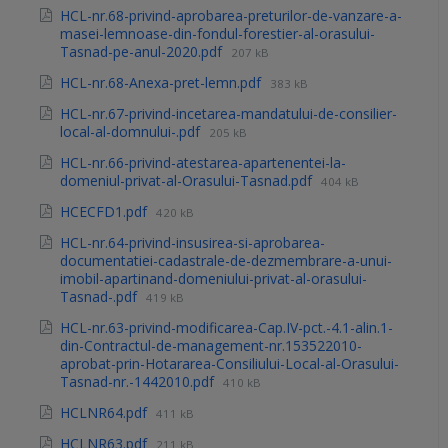
HCL-nr.68-privind-aprobarea-preturilor-de-vanzare-a-
masei-lemnoase-din-fondul-forestier-al-orasului-
Tasnad-pe-anul-2020.pdf
207 kB
HCL-nr.68-Anexa-pret-lemn.pdf
383 kB
HCL-nr.67-privind-incetarea-mandatului-de-consilier-
local-al-domnului-.pdf
205 kB
HCL-nr.66-privind-atestarea-apartenentei-la-
domeniul-privat-al-Orasului-Tasnad.pdf
404 kB
HCECFD1.pdf
420 kB
HCL-nr.64-privind-insusirea-si-aprobarea-
documentatiei-cadastrale-de-dezmembrare-a-unui-
imobil-apartinand-domeniului-privat-al-orasului-
Tasnad-.pdf
419 kB
HCL-nr.63-privind-modificarea-Cap.IV-pct.-4.1-alin.1-
din-Contractul-de-management-nr.153522010-
aprobat-prin-Hotararea-Consiliului-Local-al-Orasului-
Tasnad-nr.-1442010.pdf
410 kB
HCLNR64.pdf
411 kB
HCLNR63.pdf
211 kB