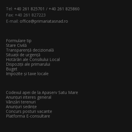
Tel:
+40 261 825701
/
+40 261 825860
Fax: +40 261 827223
E-mail:
office@primariatasnad.ro
Formulare tip
Stare Civilă
Transparenţă decizională
Situații de urgență
Hotărâri ale Consiliului Local
Dispoziții ale primarului
Buget
Impozite și taxe locale
Codexul apei de la Apaserv Satu Mare
Anunțuri interes general
Vânzări terenuri
Anunțuri sedințe
Concurs posturi vacante
Platforma E-consultare