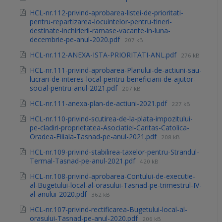
HCL-nr.112-privind-aprobarea-listei-de-prioritati-
pentru-repartizarea-locuintelor-pentru-tineri-
destinate-inchirierii-ramase-vacante-in-luna-
decembrie-pe-anul-2020.pdf
207 kB
HCL-nr.112-ANEXA-ISTA-PRIORITATI-ANL.pdf
276 kB
HCL-nr.111-privind-aprobarea-Planului-de-actiuni-sau-
lucrari-de-interes-local-pentru-beneficiarii-de-ajutor-
social-pentru-anul-2021.pdf
207 kB
HCL-nr.111-anexa-plan-de-actiuni-2021.pdf
227 kB
HCL-nr.110-privind-scutirea-de-la-plata-impozitului-
pe-cladiri-proprietatea-Asociatiei-Caritas-Catolica-
Oradea-Filiala-Tasnad-pe-anul-2021.pdf
208 kB
HCL-nr.109-privind-stabilirea-taxelor-pentru-Strandul-
Termal-Tasnad-pe-anul-2021.pdf
420 kB
HCL-nr.108-privind-aprobarea-Contului-de-executie-
al-Bugetului-local-al-orasului-Tasnad-pe-trimestrul-IV-
al-anului-2020.pdf
362 kB
HCL-nr.107-privind-rectificarea-Bugetului-local-al-
orasului-Tasnad-pe-anul-2020.pdf
206 kB