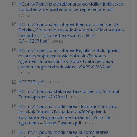
HCL-nr.47-privind-achizitionarea-serviciilor-juridice-de-
consultanta-de-asistenta-si-de-reprezentare.pdf
400 kB
HCL-nr.46-privind-aprobarea-Planului-Urbanistic-de-
Detaliu-„Construire-casa-de-tip-familial-PM-in-orasul-
Tasnad-str.-Nicolae-Balcescu-nr.-38-nr.-
C.F.-102971.pdf
390 kB
HCL-nr.45-pentru-aprobarea-Regulamentului-privind-
masurile-de-prevenire-si-control-in-Zona-de-
Agrement-a-orasului-Tasnad-pe-toata-perioada-
pandemiei-generate-de-virusul-SARS-COV-2.pdf
411 kB
HCD73E1.pdf
217 kB
HCL-nr.43-privind-stabilirea-taxelor-pentru-Strandul-
Termal-pe-anul-2020.pdf
419 kB
HCL-nr.42-privind-modificarea-Hotararii-Consiliului-
Local-al-Orasului-Tasnad-nr.-142020-privind-
aprobarea-Programului-de-lucrari-din-Zona-de-
Agrement-–-Strand-Tasnad-.pdf
409 kB
HCL-nr.41-privind-modificarea-si-completarea-