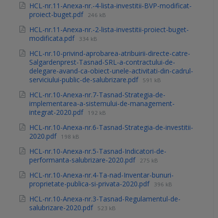
HCL-nr.11-Anexa-nr.-4-lista-investitii-BVP-modificat-
proiect-buget.pdf
246 kB
HCL-nr.11-Anexa-nr.-2-lista-investitii-proiect-buget-
modificata.pdf
334 kB
HCL-nr.10-privind-aprobarea-atribuirii-directe-catre-
Salgardenprest-Tasnad-SRL-a-contractului-de-
delegare-avand-ca-obiect-unele-activitati-din-cadrul-
serviciului-public-de-salubrizare.pdf
591 kB
HCL-nr.10-Anexa-nr.7-Tasnad-Strategia-de-
implementarea-a-sistemului-de-management-
integrat-2020.pdf
192 kB
HCL-nr.10-Anexa-nr.6-Tasnad-Strategia-de-investitii-
2020.pdf
198 kB
HCL-nr.10-Anexa-nr.5-Tasnad-Indicatori-de-
performanta-salubrizare-2020.pdf
275 kB
HCL-nr.10-Anexa-nr.4-Ta-nad-Inventar-bunuri-
proprietate-publica-si-privata-2020.pdf
396 kB
HCL-nr.10-Anexa-nr.3-Tasnad-Regulamentul-de-
salubrizare-2020.pdf
523 kB