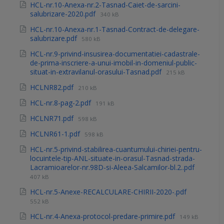
HCL-nr.10-Anexa-nr.2-Tasnad-Caiet-de-sarcini-
salubrizare-2020.pdf
340 kB
HCL-nr.10-Anexa-nr.1-Tasnad-Contract-de-delegare-
salubrizare.pdf
580 kB
HCL-nr.9-privind-insusirea-documentatiei-cadastrale-
de-prima-inscriere-a-unui-imobil-in-domeniul-public-
situat-in-extravilanul-orasului-Tasnad.pdf
215 kB
HCLNR82.pdf
210 kB
HCL-nr.8-pag-2.pdf
191 kB
HCLNR71.pdf
598 kB
HCLNR61-1.pdf
598 kB
HCL-nr.5-privind-stabilirea-cuantumului-chiriei-pentru-
locuintele-tip-ANL-situate-in-orasul-Tasnad-strada-
Lacramioarelor-nr.98D-si-Aleea-Salcamilor-bl.2..pdf
407 kB
HCL-nr.5-Anexe-RECALCULARE-CHIRII-2020-.pdf
552 kB
HCL-nr.4-Anexa-protocol-predare-primire.pdf
149 kB