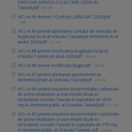
PRESTARI-SERVICII-COLECTARE-DESEURI-
Tasnad.pdf
967 kB
HCL-nr.90-Anexa-1-Contract_GRM-UAT-2020.pdf
1 MB
HCL-nr.89-privind-aprobarea-contului-de-executie-al-
bugetului-local-al-orasului-Tasnad-pe-trimestrul-III-al-
anului-2020.pdf
212 kB
HCL-nr.88-privind-rectificarea-Bugetului-local-al-
orasului-Tasnad-pe-anul-2020.pdf
206 kB
HCL-nr.88-anexa-modificata-buget.pdf
208 kB
HCL-nr.87-privind-atestarea-apartenentei-la-
domeniul-privat-al-Orasului-Tasnad.pdf
207 kB
HCL-nr.86-privind-insusirea-documentatiei-cadastrale-
de-prima-intabulare-a-unui-imobil-situat-in-
intravilanul-orasului-Tasnad-in-suprafata-de-2635-
mp-in-domeniul-public-al-Orasului-Tasnad.pdf
216 kB
HCL-nr.85-privind-insusirea-documentatiei-cadastrale-
de-prima-intabulare-a-unui-imobil-situat-in-
intravilanul-orasului-Tasnad-in-suprafata-de-770-mp-
in-domeniul-public-al-Orasului-Tasnad-.pdf
216 kB