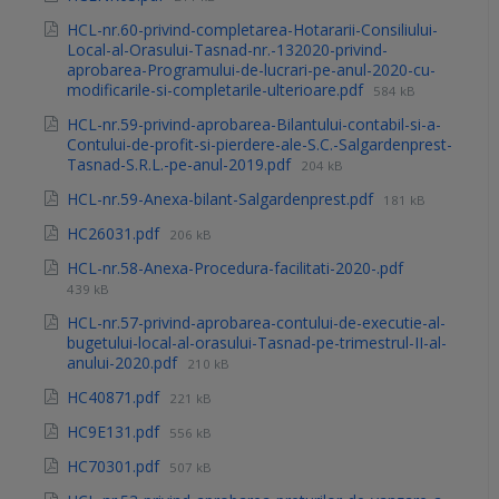
HCL-nr.60-privind-completarea-Hotararii-Consiliului-
Local-al-Orasului-Tasnad-nr.-132020-privind-
aprobarea-Programului-de-lucrari-pe-anul-2020-cu-
modificarile-si-completarile-ulterioare.pdf
584 kB
HCL-nr.59-privind-aprobarea-Bilantului-contabil-si-a-
Contului-de-profit-si-pierdere-ale-S.C.-Salgardenprest-
Tasnad-S.R.L.-pe-anul-2019.pdf
204 kB
HCL-nr.59-Anexa-bilant-Salgardenprest.pdf
181 kB
HC26031.pdf
206 kB
HCL-nr.58-Anexa-Procedura-facilitati-2020-.pdf
439 kB
HCL-nr.57-privind-aprobarea-contului-de-executie-al-
bugetului-local-al-orasului-Tasnad-pe-trimestrul-II-al-
anului-2020.pdf
210 kB
HC40871.pdf
221 kB
HC9E131.pdf
556 kB
HC70301.pdf
507 kB